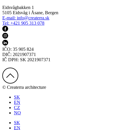
Eidsvågbakken 1
5105 Eidsvåg i Åsane, Bergen
E-mail:
info@createrra.sk
Tel: +421 905 313 078
IČO: 35 905 824
DIČ: 2021907371
IČ DPH: SK 2021907371
© Createrra architecture
SK
EN
CZ
NO
SK
EN