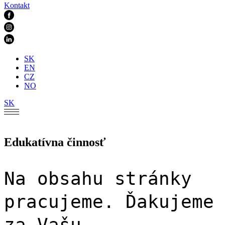
Kontakt
SK
EN
CZ
NO
SK
Edukatívna činnosť
Na obsahu stránky
pracujeme. Ďakujeme
za Vašu