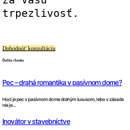
trpezlivosť.
Dohodnúť konzultáciu
Ďalšie články
Pec – drahá romantika v pasívnom dome?
Hoci je pec v pasívnom dome drahým luxusom, lebo v zásade
nie je...
Inovátor v stavebníctve