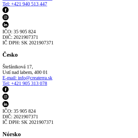
Tel: +421 940 513 447
IČO: 35 905 824
DIČ: 2021907371
IČ DPH: SK 2021907371
Česko
Štefániková 17,
Ustí nad labem, 400 01
E-mail:
info@createrra.sk
Tel: +421 905 313 078
IČO: 35 905 824
DIČ: 2021907371
IČ DPH: SK 2021907371
Nórsko