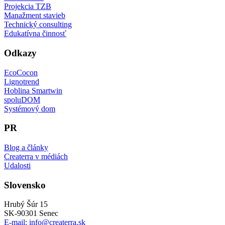
Projekcia TZB
Manažment stavieb
Technický consulting
Edukatívna činnosť
Odkazy
EcoCocon
Lignotrend
Hoblina Smartwin
spoluDOM
Systémový dom
PR
Blog a články
Createrra v médiách
Udalosti
Slovensko
Hrubý Šúr 15
SK-90301 Senec
E-mail:
info@createrra.sk