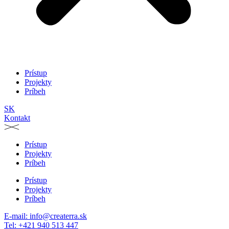
Prístup
Projekty
Príbeh
SK
Kontakt
Prístup
Projekty
Príbeh
Prístup
Projekty
Príbeh
E-mail:
info@createrra.sk
Tel: +421 940 513 447