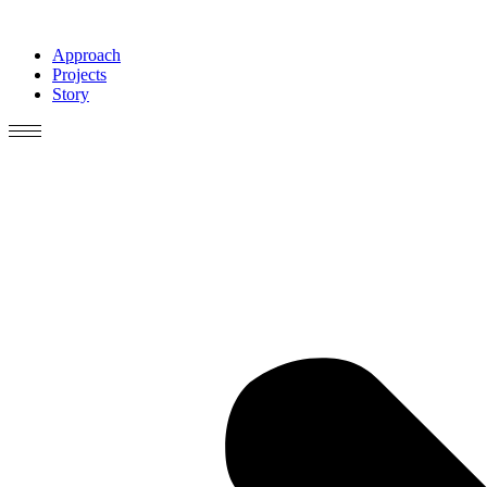
Skip
to
Approach
content
Projects
Story