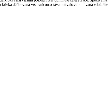
dá krokva má vlastnú polohu i tvar dominuje celej stavbe. Spočíva na
krivka definovaná vrstevnicou ostáva natrvalo zabudovaná v lokalite