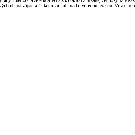
ady. Intenzívna zelená strecha s izoláciou z fúkanej celulózy, kde kaž
ýchodu na západ a ústia do vrcholu nad otvorenou terasou. Vďaka nim 