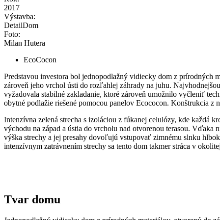
2017
Výstavba:
DetailDom
Foto:
Milan Hutera
EcoCocon
Predstavou investora bol jednopodlažný vidiecky dom z prírodných 
zároveň jeho vrchol ústi do rozľahlej záhrady na juhu. Najvhodnejšou
vyžadovala stabilné zakladanie, ktoré zároveň umožnilo vyčleniť te
obytné podlažie riešené pomocou panelov Ecococon. Konštrukcia z nos
Intenzívna zelená strecha s izoláciou z fúkanej celulózy, kde každá 
východu na západ a ústia do vrcholu nad otvorenou terasou. Vďaka nim
výška strechy a jej presahy dovoľujú vstupovať zimnému slnku hlboko d
intenzívnym zatrávnením strechy sa tento dom takmer stráca v okolite
Tvar domu