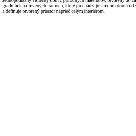
Jednopodlažný vidiecky dom z prírodných materiálov, otvorený do záhr
gradujúcich drevených trámoch, ktoré prechádzajú stredom domu od v
a definuje otvorený priestor naprieč celým interiérom.