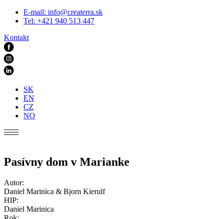
E-mail:
info@createrra.sk
Tel: +421 940 513 447
Kontakt
SK
EN
CZ
NO
Pasívny dom v Marianke
Autor:
Daniel Marinica & Bjorn Kierulf
HIP:
Daniel Marinica
Rok: