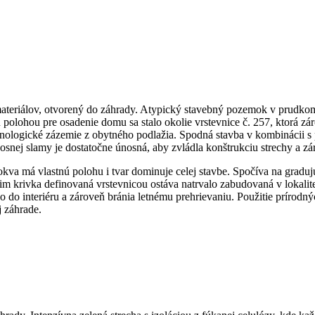
materiálov, otvorený do záhrady. Atypický stavebný pozemok v prudko
 polohou pre osadenie domu sa stalo okolie vrstevnice č. 257, ktorá z
chnologické zázemie z obytného podlažia. Spodná stavba v kombinácii 
nej slamy je dostatočne únosná, aby zvládla konštrukciu strechy a zá
krokva má vlastnú polohu i tvar dominuje celej stavbe. Spočíva na gra
 krivka definovaná vrstevnicou ostáva natrvalo zabudovaná v lokalite 
o interiéru a zároveň bránia letnému prehrievaniu. Použitie prírodných
j záhrade.