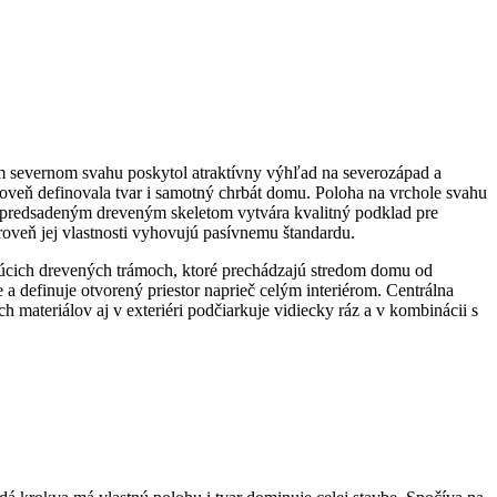
m severnom svahu poskytol atraktívny výhľad na severozápad a
ároveň definovala tvar i samotný chrbát domu. Poloha na vrchole svahu
s predsadeným dreveným skeletom vytvára kvalitný podklad pre
roveň jej vlastnosti vyhovujú pasívnemu štandardu.
dujúcich drevených trámoch, ktoré prechádzajú stredom domu od
a definuje otvorený priestor naprieč celým interiérom. Centrálna
 materiálov aj v exteriéri podčiarkuje vidiecky ráz a v kombinácii s